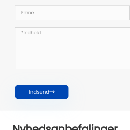
Indsend

Nyhedsanbefalinger