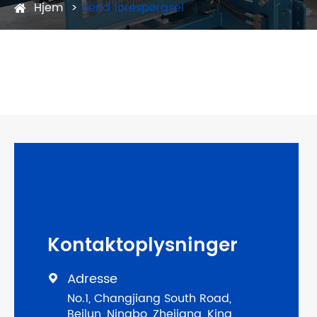
Hjem
Send forespørgsel
Kontaktoplysninger
Adresse

No.1, Changjiang South Road,
Beilun, Ningbo, Zhejiang, Kina