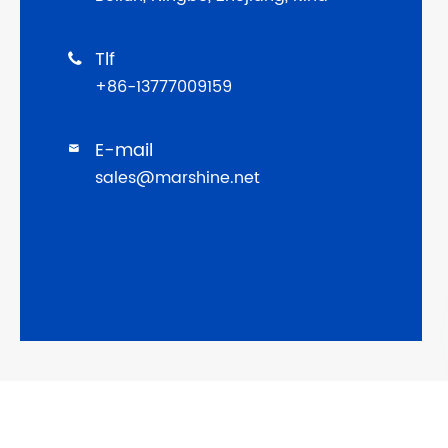
Tlf

+86-13777009159
E-mail

sales@marshine.net