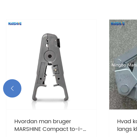

Hvordan man bruger
Hvad k
MARSHINE Compact to-i-
langs 
én