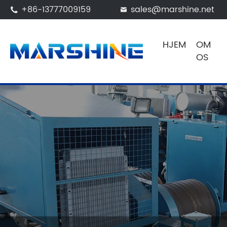
+86-13777009159
sales@marshine.net


HJEM
OM
OS