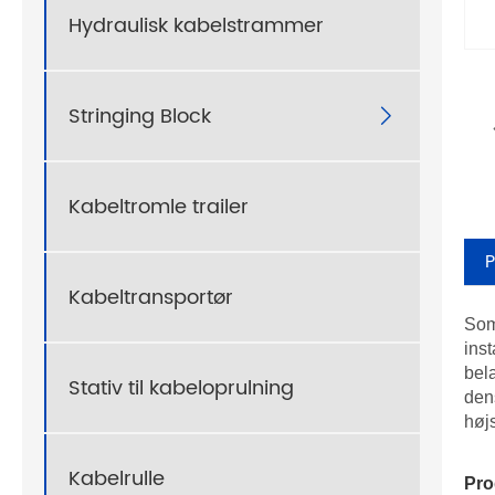
Hydraulisk kabelstrammer
Stringing Block

Kabeltromle trailer
P
Kabeltransportør
Som 
ins
bel
Stativ til kabeloprulning
dens
højs
Kabelrulle
Pro