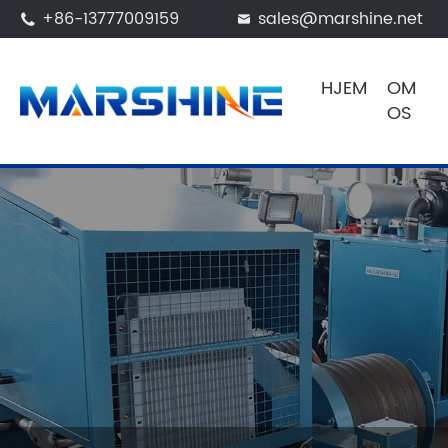
+86-13777009159
sales@marshine.net


HJEM
OM
OS