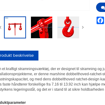
rodukt beskrivelse
et kraftigt stramningsværktøj, der er designet til stramning og j
tallationsprojekterne, er denne marshine dobbelthoved-ratchet-st
astningskapacitet, og med dens dobbelthoved ratchet-design kan 
 faste håndterer forskellige fra 7.16 til 13.92 inch kan hjælpe m
tyrkens legeringsstål, og det er i stand til at sikre holdbarhede
duktparameter