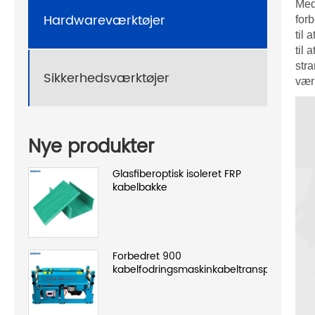
Med
Hardwareværktøjer
for
til 
til
str
Sikkerhedsværktøjer
værk
Nye produkter
Glasfiberoptisk isoleret FRP
kabelbakke
Forbedret 900
kabelfodringsmaskinkabeltransportør