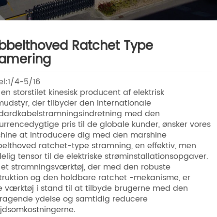
bbelthoved Ratchet Type
ramering
l:1/4-5/16
en storstilet kinesisk producent af elektrisk
mudstyr, der tilbyder den internationale
dardkabelstramningsindretning med den
urrencedygtige pris til de globale kunder, ønsker vores
hine at introducere dig med den marshine
elthoved ratchet-type stramning, en effektiv, men
delig tensor til de elektriske strøminstallationsopgaver.
et stramningsværktøj, der med den robuste
truktion og den holdbare ratchet -mekanisme, er
e værktøj i stand til at tilbyde brugerne med den
ragende ydelse og samtidig reducere
jdsomkostningerne.