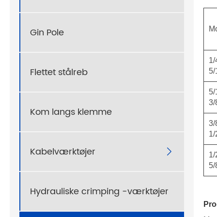
M
Gin Pole
1/
Flettet stålreb
5/
5/
3/
Kom langs klemme
3/
1/
Kabelværktøjer

1/
5/
Hydrauliske crimping -værktøjer
Pro