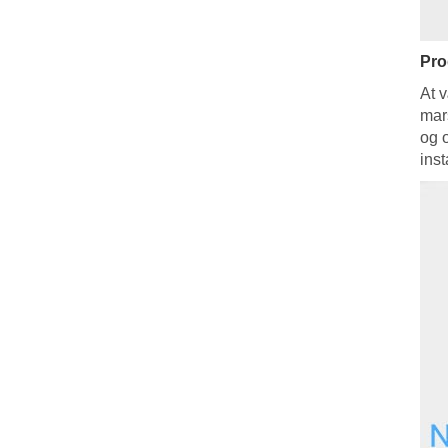
Pro
At 
mar
og 
inst