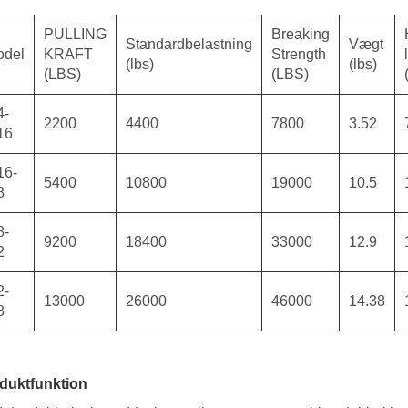
PULLING
Breaking
Standardbelastning
Vægt
odel
KRAFT
Strength
(lbs)
(lbs)
(LBS)
(LBS)
4-
2200
4400
7800
3.52
16
16-
5400
10800
19000
10.5
8
8-
9200
18400
33000
12.9
2
2-
13000
26000
46000
14.38
8
duktfunktion