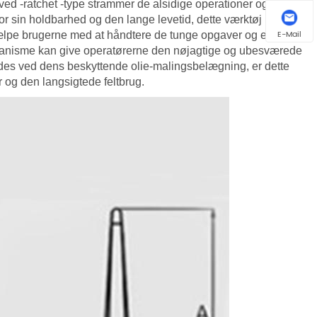
d -ratchet -type strammer de alsidige operationer og den
for sin holdbarhed og den lange levetid, dette værktøj har evne
E-Mail
 hjælpe brugerne med at håndtere de tunge opgaver og er i stand
mekanisme kan give operatørerne den nøjagtige og ubesværede
bydes ved dens beskyttende olie-malingsbelægning, er dette
r og den langsigtede feltbrug.