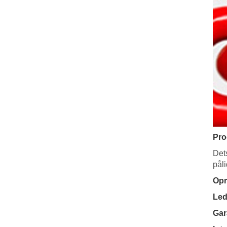
Pro
Det
påli
Opr
Led
Gar