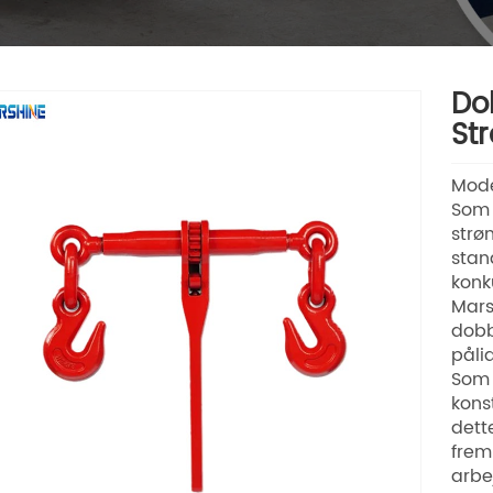
Do
St
Mode
Som 
strø
stan
konk
Mars
dobb
påli
Som 
kons
dett
frem
arbe