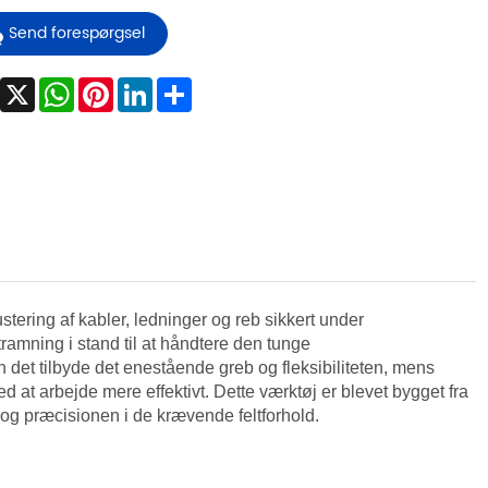
Send forespørgsel
Facebook
X
WhatsApp
Pinterest
LinkedIn
Share
ustering af kabler, ledninger og reb sikkert under
ramning i stand til at håndtere den tunge
det tilbyde det enestående greb og fleksibiliteten, mens
ed at arbejde mere effektivt. Dette værktøj er blevet bygget fra
n og præcisionen i de krævende feltforhold.