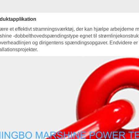
duktapplikation
være et effektivt stramningsværktøj, der kan hjælpe arbejderne 
shine -dobbelthovedspændingstype egnet til strømlinjekonstruk
overheadlinjen og dirigentens spændingsopgaver. Endvidere er de
allationsprojekter.