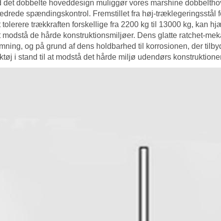
 det dobbelte hoveddesign muliggør vores marshine dobbelthove
bedrede spændingskontrol. Fremstillet fra høj-træklegeringsstål 
at tolerere trækkraften forskellige fra 2200 kg til 13000 kg, kan
 at modstå de hårde konstruktionsmiljøer. Dens glatte ratchet-
amning, og på grund af dens holdbarhed til korrosionen, der til
tøj i stand til at modstå det hårde miljø udendørs konstruktione