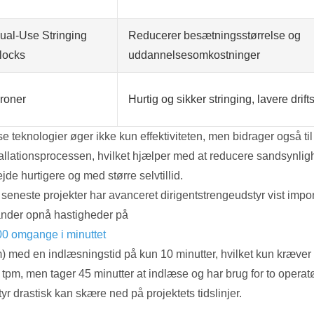
ual-Use Stringing
Reducerer besætningsstørrelse og
locks
uddannelsesomkostninger
roner
Hurtig og sikker stringing, lavere dri
se teknologier øger ikke kun effektiviteten, men bidrager også t
allationsprocessen, hvilket hjælper med at reducere sandsynlighe
jde hurtigere og med større selvtillid.
e seneste projekter har avanceret dirigentstrengeudstyr vist im
ander opnå hastigheder på
00 omgange i minuttet
m) med en indlæsningstid på kun 10 minutter, hvilket kun kræver 
 tpm, men tager 45 minutter at indlæse og har brug for to oper
yr drastisk kan skære ned på projektets tidslinjer.