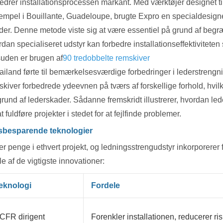
edrer installationsprocessen markant. Med værktøjer designet til 
mpel i Bouillante, Guadeloupe, brugte Expro en specialdesignet l
er. Denne metode viste sig at være essentiel på grund af begrænse
dan specialiseret udstyr kan forbedre installationseffektiviteten 
uden er brugen af
90 tredobbelte remskiver
hailand førte til bemærkelsesværdige forbedringer i lederstreng
skiver forbedrede ydeevnen på tværs af forskellige forhold, hvil
grund af lederskader. Sådanne fremskridt illustrerer, hvordan le
t fuldføre projekter i stedet for at fejlfinde problemer.
sbesparende teknologier
er penge i ethvert projekt, og ledningsstrengudstyr inkorporerer 
e af de vigtigste innovationer:
eknologi
Fordele
CFR dirigent
Forenkler installationen, reducerer risi