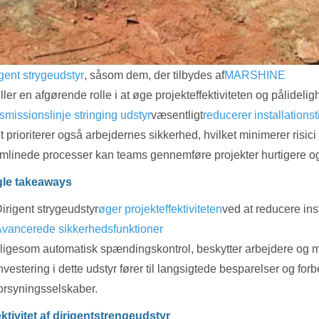
gent strygeudstyr
, såsom dem, der tilbydes af
MARSHINE
iller en afgørende rolle i at øge projekteffektiviteten og pålide
smissionslinje stringing udstyr
væsentligt
reducerer installation
t prioriterer også arbejdernes sikkerhed, hvilket minimerer risici
ømlinede processer kan teams gennemføre projekter hurtigere og
le takeaways
irigent strygeudstyr
øger projekteffektiviteten
ved at reducere in
vancerede sikkerhedsfunktioner
 ligesom automatisk spændingskontrol, beskytter arbejdere og min
nvestering i dette udstyr fører til langsigtede besparelser og forbe
orsyningsselskaber.
ektivitet af dirigentstrengeudstyr