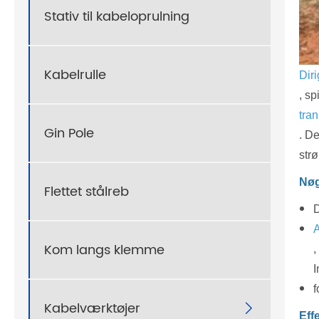
Stativ til kabeloprulning
Kabelrulle
Diri
, sp
tran
Gin Pole
. De
str
Nøg
Flettet stålreb
D
A
Kom langs klemme
,
I
f
Kabelværktøjer

Eff