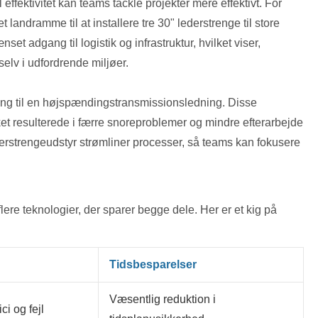
effektivitet kan teams tackle projekter mere effektivt. For
andramme til at installere tre 30" lederstrenge til store
t adgang til logistik og infrastruktur, hvilket viser,
selv i udfordrende miljøer.
ning til en højspændingstransmissionsledning. Disse
ket resulterede i færre snoreproblemer og mindre efterarbejde
derstrengeudstyr strømliner processer, så teams kan fokusere
flere teknologier, der sparer begge dele. Her er et kig på
Tidsbesparelser
Væsentlig reduktion i
ci og fejl