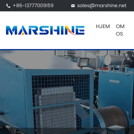
+86-13777009159
sales@marshine.net


HJEM
OM
OS