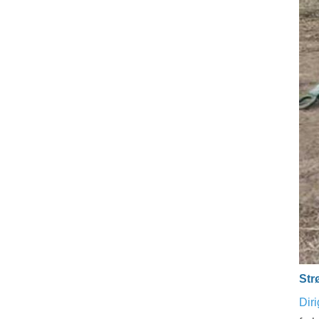
Str
Diri