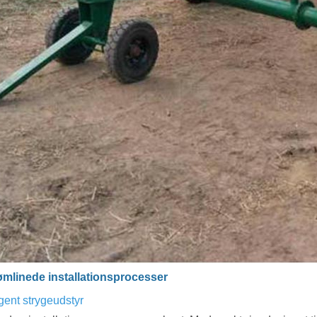
ømlinede installationsprocesser
gent strygeudstyr