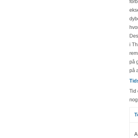
forb
ekse
dybd
hvor
Des
i T
rem
på 
på a
Tid
Tid 
nogl
T
A