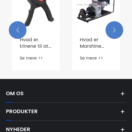


Hvad er
Hvad er
trinene til at
Marshine
bruge en
Cable
Se mere >>
Se mere >>
automatisk
Winch?
ledningsfjerner
OM OS
PRODUKTER
NYHEDER