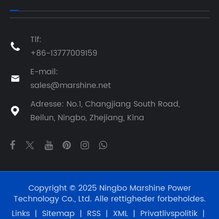
Tlf:

+86-13777009159
E-mail:

sales@marshine.net
Adresse: No.1, Changjiang South Road,

Beilun, Ningbo, Zhejiang, Kina
Copyright © 2025 Ningbo Marshine Power
Technology Co., Ltd. Alle rettigheder forbeholdes.
Links
|
Sitemap
|
RSS
|
XML
|
Privatlivspolitik
|