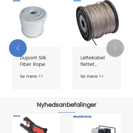


Dupont Silk
Løftekabel
Fiber Rope
flettet
stålwire
Se mere >>
Se mere >>
Nyhedsanbefalinger