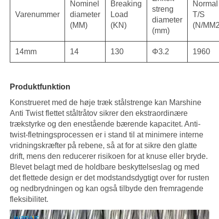
Nominel
Breaking
Normal
streng
Varenummer
diameter
Load
T/S
diameter
(MM)
(KN)
(N/MM2
(mm)
14mm
14
130
Φ3.2
1960
Produktfunktion
Konstrueret med de høje træk stålstrenge kan Marshine
Anti Twist flettet ståltråtov sikrer den ekstraordinære
trækstyrke og den enestående bærende kapacitet. Anti-
twist-fletningsprocessen er i stand til at minimere interne
vridningskræfter på rebene, så at for at sikre den glatte
drift, mens den reducerer risikoen for at knuse eller bryde.
Blevet belagt med de holdbare beskyttelseslag og med
det flettede design er det modstandsdygtigt over for rusten
og nedbrydningen og kan også tilbyde den fremragende
fleksibilitet.