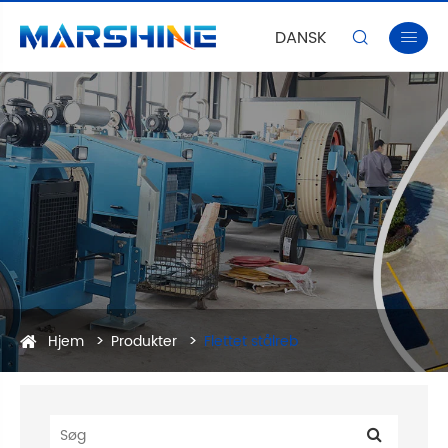
DANSK


Hjem
Produkter
Flettet stålreb